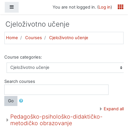
Skip to main content
Side panel
You are not logged in. (
Log in
)
Cjeloživotno učenje
Home
Courses
Cjeloživotno učenje
Course categories:
Search courses
Go
Expand all
Pedagoško-psihološko-didaktičko-
metodičko obrazovanje