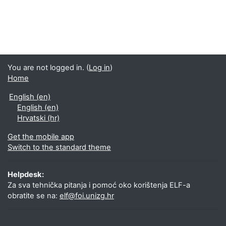
You are not logged in. (
Log in
)
Home
English ‎(en)‎
English ‎(en)‎
Hrvatski ‎(hr)‎
Get the mobile app
Switch to the standard theme
Helpdesk:
Za sva tehnička pitanja i pomoć oko korištenja ELF-a
obratite se na:
elf@foi.unizg.hr